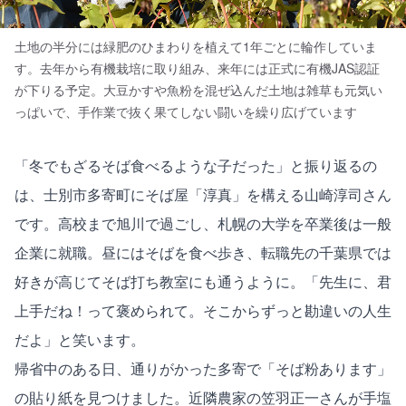
土地の半分には緑肥のひまわりを植えて1年ごとに輪作していま
す。去年から有機栽培に取り組み、来年には正式に有機JAS認証
が下りる予定。大豆かすや魚粉を混ぜ込んだ土地は雑草も元気い
っぱいで、手作業で抜く果てしない闘いを繰り広げています
「冬でもざるそば食べるような子だった」と振り返るの
は、士別市多寄町にそば屋「淳真」を構える山崎淳司さん
です。高校まで旭川で過ごし、札幌の大学を卒業後は一般
企業に就職。昼にはそばを食べ歩き、転職先の千葉県では
好きが高じてそば打ち教室にも通うように。「先生に、君
上手だね！って褒められて。そこからずっと勘違いの人生
だよ」と笑います。
帰省中のある日、通りがかった多寄で「そば粉あります」
の貼り紙を見つけました。近隣農家の笠羽正一さんが手塩