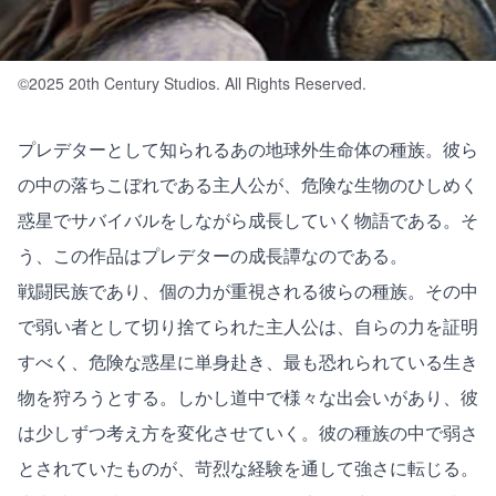
©2025 20th Century Studios. All Rights Reserved.
プレデターとして知られるあの地球外生命体の種族。彼ら
の中の落ちこぼれである主人公が、危険な生物のひしめく
惑星でサバイバルをしながら成長していく物語である。そ
う、この作品はプレデターの成長譚なのである。
戦闘民族であり、個の力が重視される彼らの種族。その中
で弱い者として切り捨てられた主人公は、自らの力を証明
すべく、危険な惑星に単身赴き、最も恐れられている生き
物を狩ろうとする。しかし道中で様々な出会いがあり、彼
は少しずつ考え方を変化させていく。彼の種族の中で弱さ
とされていたものが、苛烈な経験を通して強さに転じる。