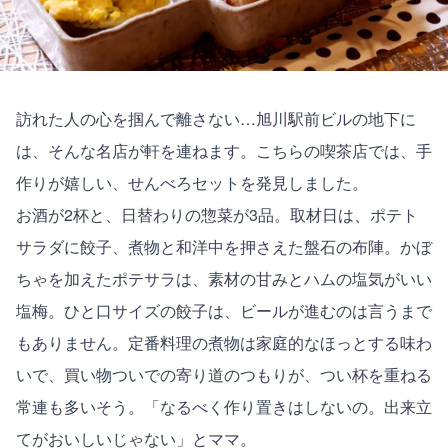
訪れた人の心を掴んで離さない…旭川駅前ビルの地下に
は、そんな名店が軒を連ねます。こちらの喫茶店では、手
作りが嬉しい、せんべろセットを発見しました。
お酒が2杯と、日替わりの惣菜が3品。取材日は、ポテト
サラダに餃子、煮物と和洋中を押さえた盤石の布陣。かぼ
ちゃを加えたポテサラは、素材の甘みとハムの塩気がいい
塩梅。ひと口サイズの餃子は、ビールが進むのは言うまで
もありません。定番料理の煮物は家庭的なほっとする味わ
いで、買い物ついでの寄り道のつもりが、つい杯を重ねる
常連も多いそう。「なるべく作り置きはしないの。出来立
てがおいしいじゃない」とママ。