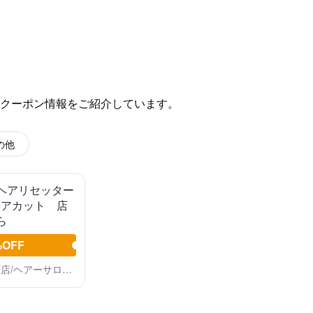
クーポン情報をご紹介しています。
の他
ヘアリセッター
ヘアカット 店
ら
%OFF
Hair OBJET末広店/ヘアーサロンMAYA/ヘアーサロンR/LIVE LOVE LIFE