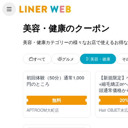
メニュー
美容・健康
のクーポン
美容・健康
カテゴリーの様々なお店で使えるお得な
すべて
グルメ
美容・健康
そ
初回体験（50分）通常1,000
【新規限定】
円のところ
+縮毛矯正or
頭通常価格か
無料
20
APTROOM大町店