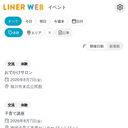
イベント
設定
すべて
今日
明日
今週末
日付
体験
エリア
記事
開催日順
新着順
旭川市
交流
体験
おでかけサロン
2026年8月7日
(金)
旭川市末広公民館
旭川市
交流
体験
子育て講座
2026年8月7日
(金)
地域子育て支援センター ぴょんぴょん