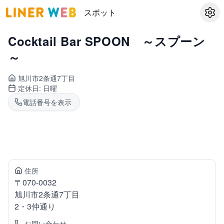
スポット
設定
Cocktail Bar SPOON ～スプーン
～
旭川市2条通
7丁目
定休日:
日曜
電話番号を表示
住所
〒
070-0032
旭川市2条通
7丁目
2・3仲通り
お問い合わせ