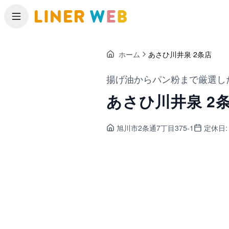
メニュー
ホーム
あさひ川井泉 2条店
揚げ油からパン粉まで厳選し
あさひ川井泉 2
旭川市2条通
7丁目375-1
定休日