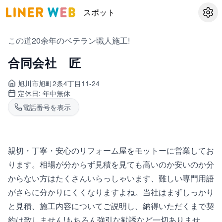
スポット
設定
この道20余年のベテラン職人施工!
合同会社 匠
旭川市旭町
2条4丁目11-24
定休日:
年中無休
電話番号を表示
親切・丁寧・安心のリフォーム屋をモットーに営業してお
ります。相場が分からず見積を見ても高いのか安いのか分
からない方はたくさんいらっしゃいます、難しい専門用語
がさらに分かりにくくなりますよね。当社はまずしっかり
と見積、施工内容についてご説明し、納得いただくまで契
約は致しません!もちろん強引な勧誘など一切ありませ