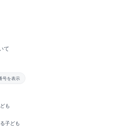
いて
番号を表示
ども
る子ども