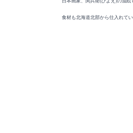
日本画家、関兵衛(ひよえ)の油
食材も北海道北部から仕入れてい