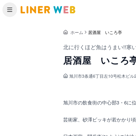
メニュー
ホーム
居酒屋 いころ亭
北に行くほど魚はうまい!!寒
居酒屋 いころ
旭川市3条通
6丁目左10号松木ビル
旭川市の飲食街の中心部3・6に
芸術家、砂澤ビッキが若かかり頃