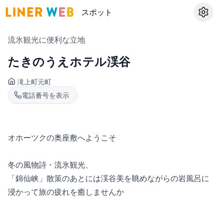
スポット
設定
流氷観光に便利な立地
たきのうえホテル渓谷
滝上町
元町
電話番号を表示
オホーツクの奥座敷へようこそ
冬の風物詩・流氷観光、
「錦仙峡」散策のあとには渓谷美を眺めながらの岩風呂に
浸かって旅の疲れを癒しませんか