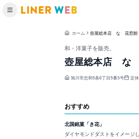
メニュー
ホーム
壺屋総本店 なゝ花窓館
和・洋菓子を販売。
壺屋総本店 な
旭川市忠和
5条6丁目5番3号
定休
おすすめ
北国銘菓「き花」
ダイヤモンドダストをイメージ