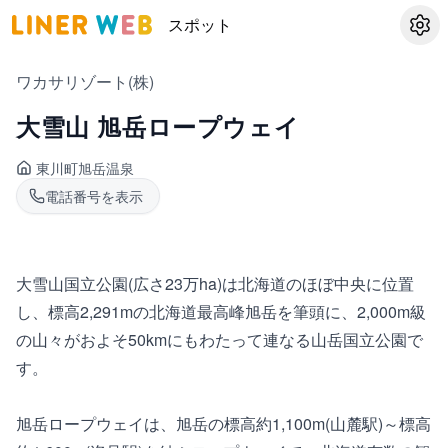
スポット
設定
ワカサリゾート(株)
大雪山 旭岳ロープウェイ
東川町
旭岳温泉
電話番号を表示
大雪山国立公園(広さ23万ha)は北海道のほぼ中央に位置
し、標高2,291mの北海道最高峰旭岳を筆頭に、2,000m級
の山々がおよそ50kmにもわたって連なる山岳国立公園で
す。
旭岳ロープウェイは、旭岳の標高約1,100m(山麓駅)～標高