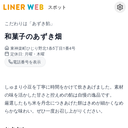
スポット
設定
こだわりは「あずき餡」
和菓子のあずき畑
東神楽町
ひじり野北1条5丁目1番4号
定休日:
月曜・木曜
電話番号を表示
しゅまり小豆を丁寧に時間をかけて炊きあげました。素材
の味を活かした甘さと控えめの餡は自慢の逸品です。
厳選したもち米を丹念につきあげた餅はきめが細かくなめ
らかな味わい。ぜひ一度お召し上がりください。