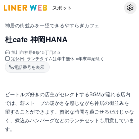
スポット
設定
神居の街並みを一望できるやすらぎカフェ
杜cafe 神岡HANA
旭川市神居
8条15丁目2-5
定休日:
ランチタイムは年中無休 ※年末年始除く
電話番号を表示
ビートルズ好きの店主がセレクトするBGMが流れる店内
では、薪ストーブの暖かさを感じながら神居の街並みを一
望することができます。贅沢な時間を過ごせるだけじゃな
く、煮込みハンバーグなどのランチセットも用意していま
す。