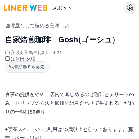
スポット
設定
珈琲屋として極める美味しさ
自家焙煎珈琲 Gosh(ゴーシュ)
美瑛町
美馬牛北3丁目4-21
定休日:
火曜
電話番号を表示
食事の提供をやめ、店内で楽しめるのは珈琲とデザートの
み。ドリップの方法と珈琲の組み合わせで生まれるこだわ
りの一杯は80通り!
※喫茶スペースのご利用は15歳以上となっております。(販
売スペースは可)