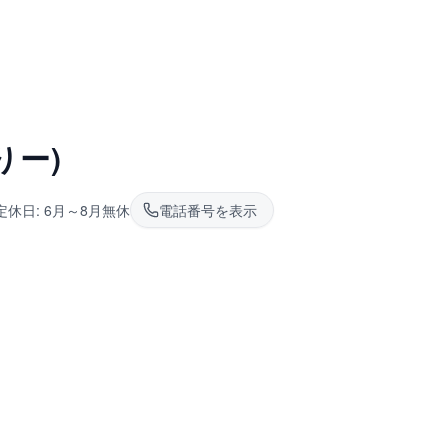
りー)
定休日:
6月～8月無休
電話番号を表示