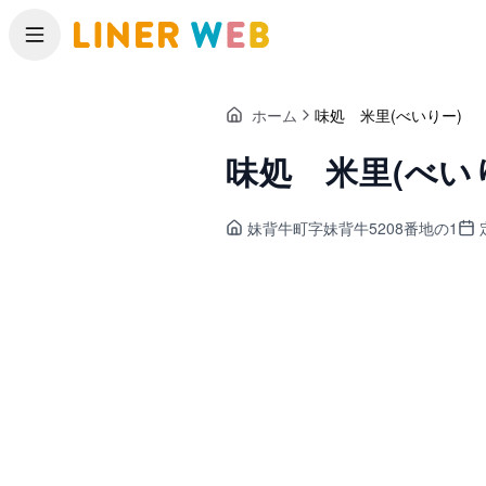
メニュー
ホーム
味処 米里(べいりー)
味処 米里(べい
妹背牛町
字妹背牛5208番地の1