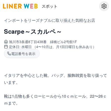
スポット
設定
インポートをリーズナブルに取り揃えた気軽なお店
Scarpe～スカルペ～
旭川市3条通
8丁目438番 緑橋ビル2号館1F
定休日:
水曜日 （4〜10月は、月1回日曜日も休みあり）
電話番号を表示
イタリアを中心とした靴、バッグ、服飾雑貨を取り扱って
います。
靴は1点物も多くローヒールから10ｃｍヒール、22〜26ｃ
ｍまで。