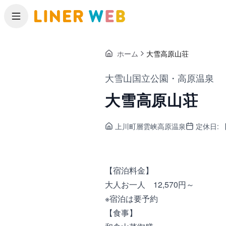
メニュー
ホーム
大雪高原山荘
大雪山国立公園・高原温泉
大雪高原山荘
上川町
層雲峡高原温泉
定休日:
【宿泊料金】
大人お一人 12,570円～
※宿泊は要予約
【食事】