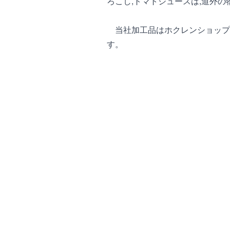
ろこし,トマトジュースは,道外
当社加工品はホクレンショップ
す。