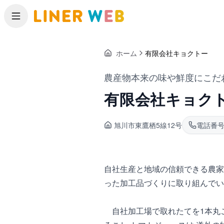
メニュー
ホーム
有限会社キョクトー
農産物本来の味や鮮度にこだ
有限会社キョク
旭川市東鷹栖
5線12号
電話番
自社生産と地域の信頼できる農家
った加工品づくりに取り組んでい
自社加工場で取れたてを1本丸ご