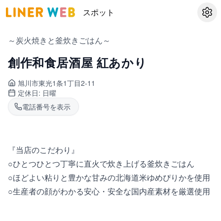
スポット
設定
～炭火焼きと釜炊きごはん～
創作和食居酒屋 紅あかり
旭川市東光
1条1丁目2-11
定休日:
日曜
電話番号を表示
『当店のこだわり』
○ひとつひとつ丁寧に直火で炊き上げる釜炊きごはん
○ほどよい粘りと豊かな甘みの北海道米ゆめぴりかを使用
○生産者の顔がわかる安心・安全な国内産素材を厳選使用