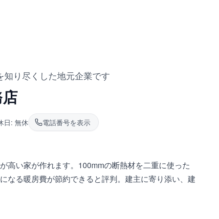
川を知り尽くした地元企業です
務店
休日:
無休
電話番号を表示
が高い家が作れます。100mmの断熱材を二重に使った
になる暖房費が節約できると評判。建主に寄り添い、建