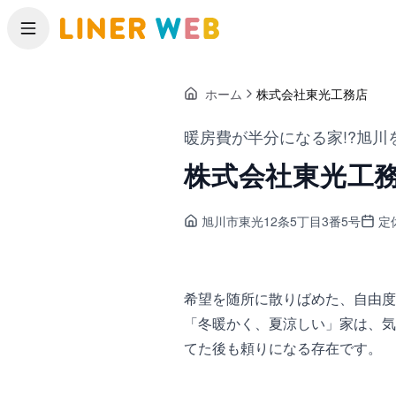
メニュー
ホーム
株式会社東光工務店
暖房費が半分になる家!?旭
株式会社東光工
旭川市東光
12条5丁目3番5号
定
希望を随所に散りばめた、自由度
「冬暖かく、夏涼しい」家は、気
てた後も頼りになる存在です。