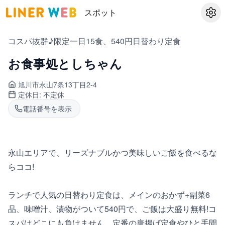
スポット
設定
コスパ抜群♪限定一日15食、540円日替わり定食
お食事処としちゃん
旭川市永山
7条13丁目2-4
定休日:
不定休
電話番号を表示
永山エリアで、リーズナブルかつ美味しいご飯を食べるな
らココ!
ランチで人気の日替わり定食は、メインのおかず+副菜6
品、味噌汁、漬物がついて540円で、ご飯は大盛り無料!コ
スパはどこにも負けません。定番の唐揚げ定食やひと手間