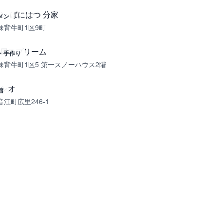
ン ばにはつ 分家
メン
妹背牛町1区9町
屋スプリーム
・手作り
妹背牛町1区5 第一スノーハウス2階
シオ
館
江町広里246-1