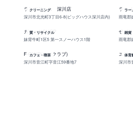
ランドリーム 深川店
ラーメ
クリーニング
ラー
深川市北光町3丁目6-8(ビッグハウス深川店内)
雨竜郡
ガレージSHOP
せどり
質・リサイクル
雑貨
妹背牛町1区5 第一スノーハウス1階
雨竜郡
F-CLUB(エフクラブ)
エフパ
カフェ・喫茶
体育
深川市音江町字音江59番地7
深川市音