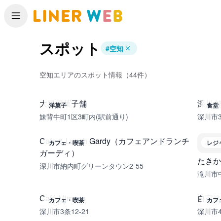
メニュー
スポット
#
空知
空知エリアのスポット情報（44件）
大黒屋菓子舗
深川 
洋菓子
食堂
妹背牛町1区3町内(駅前通り)
深川市3
Cafe & Lunch Gardy（カフェアンドランチ
カフェ・喫茶
レジ
ガーディ）
たきか
深川市納内町グリーンタウン2-55
滝川市中
Café Mimosa
自家焙
カフェ・喫茶
カフ
深川市3条12-21
深川市4