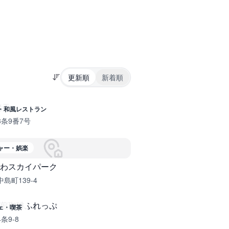
更新順
新着順
蛯天
・和風レストラン
条9番7号
ャー・娯楽
わスカイパーク
島町139-4
煎珈琲ふれっぷ
ェ・喫茶
条9-8