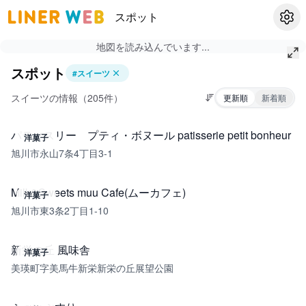
スポット
設定
地図を読み込んでいます...
スポット
#
スイーツ
スイーツの情報（205件）
更新順
新着順
パティスリー プティ・ボヌール patisserie petit bonheur
洋菓子
旭川市永山7条4丁目3-1
Milk&Sweets muu Cafe(ムーカフェ)
洋菓子
旭川市東3条2丁目1-10
新栄の丘 風味舎
洋菓子
美瑛町字美馬牛新栄新栄の丘展望公園