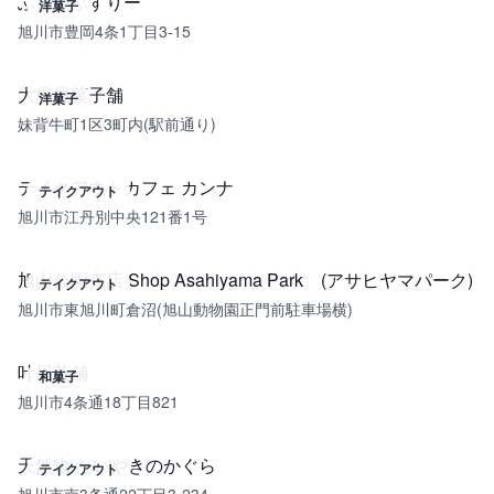
ふぁいぶすりー
洋菓子
旭川市豊岡4条1丁目3-15
大黒屋菓子舗
洋菓子
妹背牛町1区3町内(駅前通り)
テイクアウトカフェ カンナ
テイクアウト
旭川市江丹別中央121番1号
旭山公園売店 Shop Asahiyama Park (アサヒヤマパーク)
テイクアウト
旭川市東旭川町倉沼(旭山動物園正門前駐車場横)
叶屋茶舗
和菓子
旭川市4条通18丁目821
天然物 たいやきのかぐら
テイクアウト