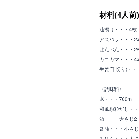
材料(4人前
油揚げ・・・4枚
アスパラ・・・2
はんぺん・・・2
カニカマ・・・4
生姜(千切り)・・
〈調味料〉
水・・・700ml
和風顆粒だし・・
酒・・・大さじ2
醤油・・・小さじ
みりん・・・大さ