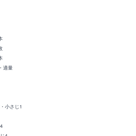
)
本
枚
本
・適量
・小さじ1
4
じ4