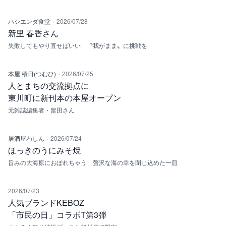
·
ハシエンダ食堂
2026/07/28
新里 春香さん
失敗してもやり直せばいい 〝我がまま〟に挑戦を
·
本屋 積日(つむひ)
2026/07/25
人とまちの交流拠点に
東川町に新刊本の本屋オープン
元雑誌編集者・畠田さん
·
居酒屋わしん
2026/07/24
ほっきのうにみそ焼
旨みの大海原におぼれちゃう 贅沢な海の幸を閉じ込めた一皿
2026/07/23
人気ブランドKEBOZ
「市民の日」コラボT第3弾