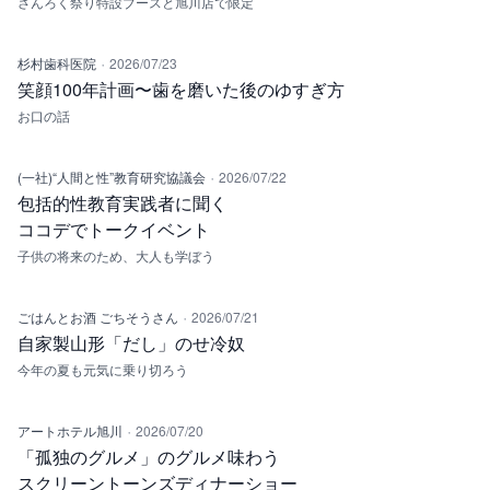
さんろく祭り特設ブースと旭川店で限定
·
杉村歯科医院
2026/07/23
笑顔100年計画〜歯を磨いた後のゆすぎ方
お口の話
·
(一社)“人間と性”教育研究協議会
2026/07/22
包括的性教育実践者に聞く
ココデでトークイベント
子供の将来のため、大人も学ぼう
·
ごはんとお酒 ごちそうさん
2026/07/21
自家製山形「だし」のせ冷奴
今年の夏も元気に乗り切ろう
·
アートホテル旭川
2026/07/20
「孤独のグルメ」のグルメ味わう
スクリーントーンズディナーショー