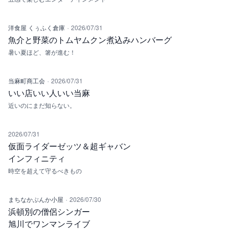
·
洋食屋 くぅふく倉庫
2026/07/31
魚介と野菜のトムヤムクン煮込みハンバーグ
暑い夏ほど、箸が進む！
·
当麻町商工会
2026/07/31
いい店いい人いい当麻
近いのにまだ知らない。
2026/07/31
仮面ライダーゼッツ＆超ギャバン
インフィニティ
時空を超えて守るべきもの
·
まちなかぶんか小屋
2026/07/30
浜頓別の僧侶シンガー
旭川でワンマンライブ