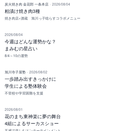
·
炭火焼き肉 金花郎 一条本店
2026/08/04
粕漬け焼き肉3種
焼き肉店×酒蔵 旭川っ子唸らすコラボメニュー
2026/08/04
今週はどんな運勢かな？
まみむの星占い
8/4～10の運勢
·
旭川寺子屋塾
2026/08/02
一歩踏み出すきっかけに
学生による塾体験会
不登校や学習困難を支援
2026/08/01
花のまち東神楽に夢の舞台
4組によるサーカスショー
五感で楽しむエンターテインメント