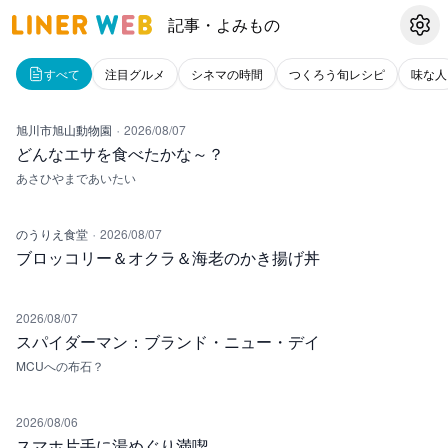
記事・よみもの
設定
すべて
注目グルメ
シネマの時間
つくろう旬レシピ
味な人
·
旭川市旭山動物園
2026/08/07
どんなエサを食べたかな～？
あさひやまであいたい
·
のうりえ食堂
2026/08/07
ブロッコリー＆オクラ＆海老のかき揚げ丼
2026/08/07
スパイダーマン：ブランド・ニュー・デイ
MCUへの布石？
2026/08/06
スマホ片手に湯めぐり満喫