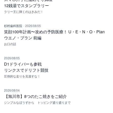
12銭湯でスタンプラリー
ラリー王に輝くのはきみだ！
·
杉村歯科医院
2026/08/05
笑顔100年計画〜攻めの予防医療！ U・E・N・O・Plan
ウエノ・プラン 前編
お口の話
2026/08/05
D1ドライバーも参戦
リンクスでドリフト競技
圧倒的な走りを見逃すな！
2026/08/04
【旭川市】8つのたこ焼きをご紹介
シンプルなぼうずから トッピング盛り盛りまで