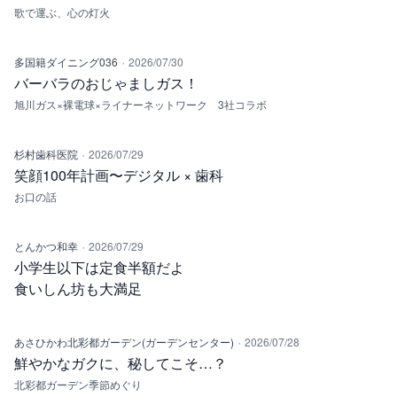
歌で運ぶ、心の灯火
·
多国籍ダイニング036
2026/07/30
バーバラのおじゃましガス！
旭川ガス×裸電球×ライナーネットワーク 3社コラボ
·
杉村歯科医院
2026/07/29
笑顔100年計画〜デジタル × 歯科
お口の話
·
とんかつ和幸
2026/07/29
小学生以下は定食半額だよ
食いしん坊も大満足
·
あさひかわ北彩都ガーデン(ガーデンセンター)
2026/07/28
鮮やかなガクに、秘してこそ…？
北彩都ガーデン季節めぐり