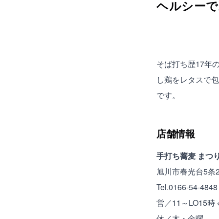
ヘルシーで
そば打ち歴17年
し鶏をレタスで包
です。
店舗情報
手打ち蕎麦 まつ
旭川市春光台5条2丁
Tel.0166-54-4848
営／11～LO15時
休／木・金曜