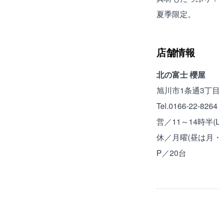
夏季限定。
店舗情報
北の富士 櫻屋
旭川市1条通3丁
Tel.0166-22-8264
営／11～14時半(L
休／月曜(昼は月・
P／20台