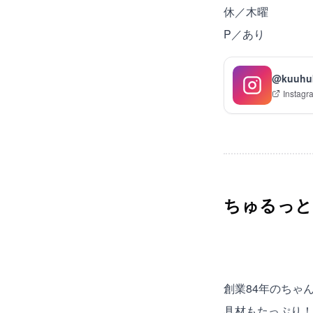
休／木曜
P／あり
@kuuhu
Instagr
ちゅるっと
創業84年のちゃ
具材もたっぷり！