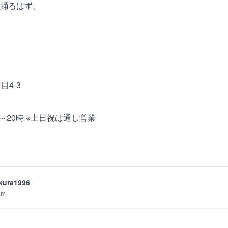
踊るはず。
目4-3
7～20時 ※土日祝は通し営業
ura1996
am