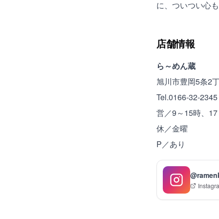
に、ついつい心も
店舗情報
ら～めん蔵
旭川市豊岡5条2丁
Tel.0166-32-2345
営／9～15時、1
休／金曜
P／あり
@ramenk
Instagr