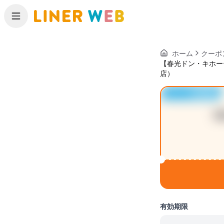
メニュー
ホーム
クーポ
【春光ドン・キホー
店）
ライナー紙面掲載
【
「ク
有効期限