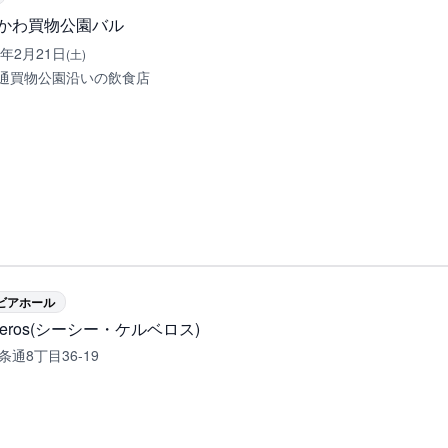
かわ買物公園バル
6年2月21日
(土)
通買物公園沿いの飲食店
ビアホール
erberos(シーシー・ケルベロス)
条通8丁目36-19