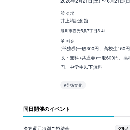
2026年2月21日(土) 〜 6月21日(日
会場
井上靖記念館
旭川市春光5条7丁目5-41
料金
(単独券)一般300円、高校生150
以下無料 (共通券)一般600円、高
円、中学生以下無料
#
芸術文化
同日開催のイベント
旭川市
旭川
決算還元特別ご招待会
グルメ