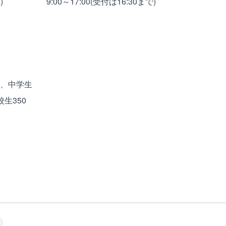
)
9:00～17:00(受付は16:30まで)
円、中学生
校生350
市