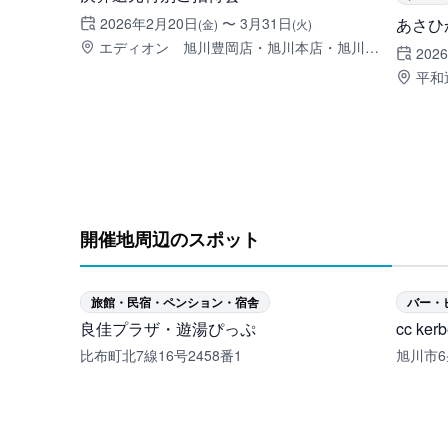
2026年2月20日
〜
3月31日
あさひ
(金)
(火)
エディオン 旭川豊岡店・旭川本店・旭川永
202
山店
平和
開催地周辺のスポット
旅館・民宿・ペンション・宿舎
バー・
良佳プラザ・遊湯ぴっぷ
cc k
比布町北7線16号2458番1
旭川市6