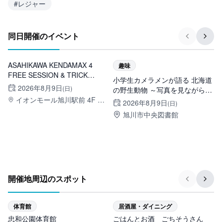
#
レジャー
同日開催のイベント
旭川市
旭川市
ASAHIKAWA KENDAMAX 4
趣味
FREE SESSION & TRICK
小学生カメラメンが語る 北海道
第
BATTLE
2026年8月9日
(日)
の野生動物 ～写真を見ながら動
イオンモール旭川駅前 4F イ
物トーク～
2026年8月9日
(日)
オンホール
旭川市中央図書館
開催地周辺のスポット
体育館
居酒屋・ダイニング
忠和公園体育館
ごはんとお酒 ごちそうさん
永