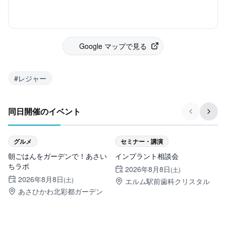
Google マップで見る
#
レジャー
同日開催のイベント
旭川市
旭川市
グルメ
セミナー・講演
朝ごはんをガーデンで！あさい
インプラント相談会
お
ちラボ
2026年8月8日
(土)
2026年8月8日
(土)
エルム駅前歯科クリスタル
あさひかわ北彩都ガーデン