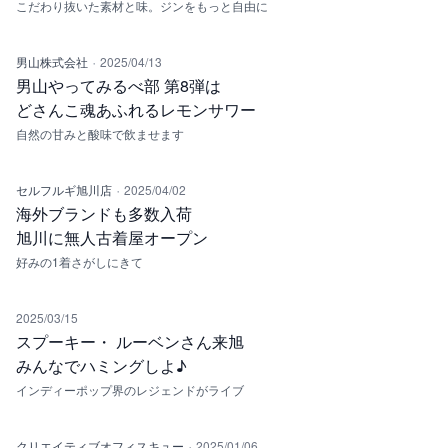
こだわり抜いた素材と味。ジンをもっと自由に
·
男山株式会社
2025/04/13
男山やってみるべ部 第8弾は
どさんこ魂あふれるレモンサワー
自然の甘みと酸味で飲ませます
·
セルフルギ旭川店
2025/04/02
海外ブランドも多数入荷
旭川に無人古着屋オープン
好みの1着さがしにきて
2025/03/15
スプーキー・ ルーベンさん来旭
みんなでハミングしよ♪
インディーポップ界のレジェンドがライブ
·
クリエイティブオフィスキュー
2025/01/06