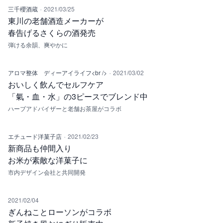
·
三千櫻酒蔵
2021/03/25
東川の老舗酒造メーカーが
春告げるさくらの酒発売
弾ける余韻、爽やかに
·
アロマ整体 ディーアイライフ<br />
2021/03/02
おいしく飲んでセルフケア
「氣・血・水」の3ピースでブレンド中
ハーブアドバイザーと老舗お茶屋がコラボ
·
エチュード洋菓子店
2021/02/23
新商品も仲間入り
お米が素敵な洋菓子に
市内デザイン会社と共同開発
2021/02/04
ぎんねことローソンがコラボ