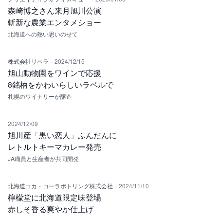
森崎博之さん来月旭川公演
斬新な農業エンタメショー
北海道への熱い思いのせて
·
株式会社リベラ
2024/12/15
旭山動物園をワインで応援
8銘柄をかわいらしいラベルで
札幌のワイナリーが醸造
2024/12/09
旭川産「黒い恋人」ふんだんに
レトルトキーマカレー発売
JA職員と生産者が共同開発
·
北海道コカ・コーラボトリング株式会社
2024/11/10
檸檬堂に北海道限定味登場
赤しそ香る爽やか仕上げ