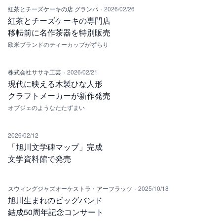
·
紅茶とチーズケーキの店 グランパ
2026/02/26
紅茶とチーズケーキの専門店
移転前に名作茶器を特別販売
欧米ブランドのティーカップがずらり
·
株式会社ササキ工芸
2026/02/21
現代に映える木製ひな人形
クラフトメーカーが新作発売
オブジェのようなたたずまい
2026/02/12
「旭川文学碑マップ」完成
文学資料館で発売
·
スウィングジャズオーケストラ・アーフラッツ
2025/10/18
旭川生まれのビッグバンド
結成50周年記念コンサート