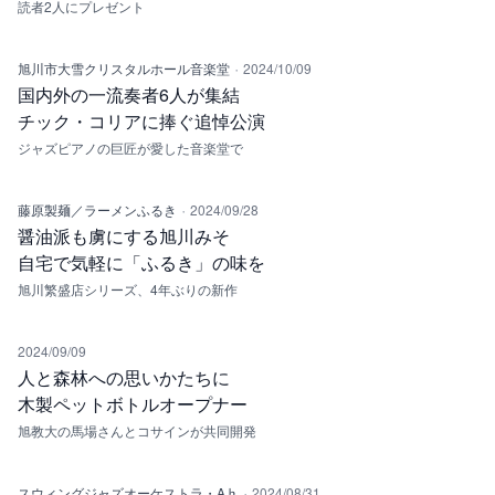
読者2人にプレゼント
·
旭川市大雪クリスタルホール音楽堂
2024/10/09
国内外の一流奏者6人が集結
チック・コリアに捧ぐ追悼公演
ジャズピアノの巨匠が愛した音楽堂で
·
藤原製麺／ラーメンふるき
2024/09/28
醤油派も虜にする旭川みそ
自宅で気軽に「ふるき」の味を
旭川繁盛店シリーズ、4年ぶりの新作
2024/09/09
人と森林への思いかたちに
木製ペットボトルオープナー
旭教大の馬場さんとコサインが共同開発
·
スウィングジャズオーケストラ・A♭
2024/08/31