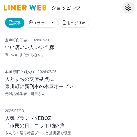
ショッピング
設定
記事
スポット
ものぴりか
·
当麻町商工会
2026/07/31
いい店いい人いい当麻
近いのにまだ知らない。
·
本屋 積日(つむひ)
2026/07/25
人とまちの交流拠点に
東川町に新刊本の本屋オープン
元雑誌編集者・畠田さん
2026/07/23
人気ブランドKEBOZ
「市民の日」コラボT第3弾
さんろく祭り特設ブースと旭川店で限定