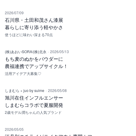
2026/07/09
石川県・土田和茂さん漆展
暮らしに寄り添う軽やかさ
使うほどに味わい深まる70点
·
(株)あおいSORA/(株)北永
2026/05/13
もち麦のぬかをパウダーに
農福連携でアップサイクル！
活用アイデア大募集♡
·
しまむら × juo by suime
2026/05/08
旭川在住インフルエンサー
しまむらコラボで夏服開発
2歳モデル潤ちゃんの人気ブランド
2026/05/05