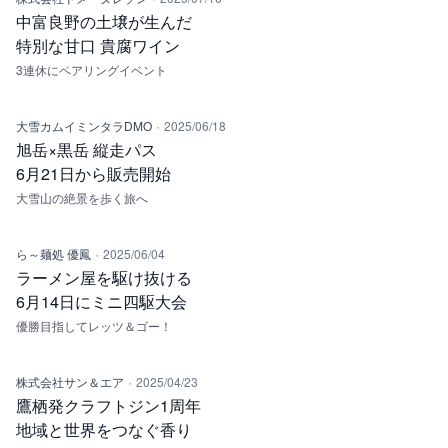
中富良野の土壌が生んだ
特別な甘口 貴腐ワイン
3連休にペアリングイベント
·
大雪カムイミンタラDMO
2025/06/18
旭岳×黒岳 縦走パス
6月21日から販売開始
大雪山の絶景を歩く旅へ
·
ら～麺処 優鳳
2025/06/04
ラーメン屋を駆け抜ける
6月14日にミニ四駆大会
優勝目指してレッツ＆ゴー！
·
株式会社サン＆エア
2025/04/23
鷹栖発クラフトジン1周年
地域と世界をつなぐ香り