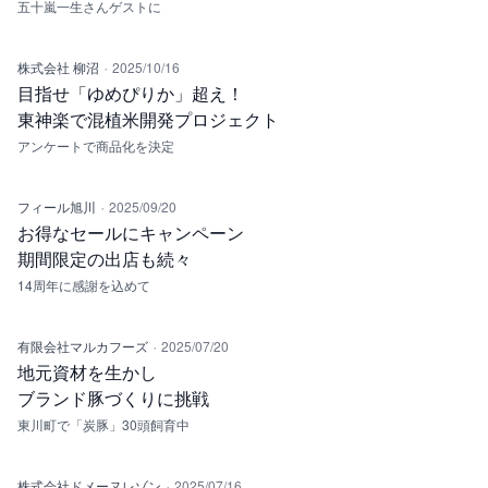
五十嵐一生さんゲストに
·
株式会社 柳沼
2025/10/16
目指せ「ゆめぴりか」超え！
東神楽で混植米開発プロジェクト
アンケートで商品化を決定
·
フィール旭川
2025/09/20
お得なセールにキャンペーン
期間限定の出店も続々
14周年に感謝を込めて
·
有限会社マルカフーズ
2025/07/20
地元資材を生かし
ブランド豚づくりに挑戦
東川町で「炭豚」30頭飼育中
·
株式会社ドメーヌレゾン
2025/07/16