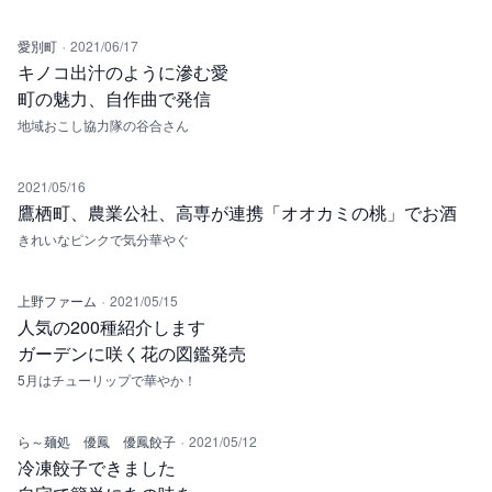
·
愛別町
2021/06/17
キノコ出汁のように滲む愛
町の魅力、自作曲で発信
地域おこし協力隊の谷合さん
2021/05/16
鷹栖町、農業公社、高専が連携「オオカミの桃」でお酒
きれいなピンクで気分華やぐ
·
上野ファーム
2021/05/15
人気の200種紹介します
ガーデンに咲く花の図鑑発売
5月はチューリップで華やか！
·
ら～麺処 優鳳 優鳳餃子
2021/05/12
冷凍餃子できました