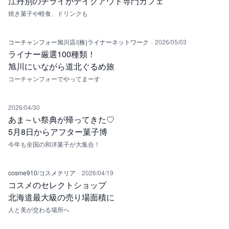
江丹別のチライがテイクアウト専門カフェ
焼き菓子や軽食、ドリンクも
·
コーチャンフォー旭川店/(株)ライナーネットワーク
2026/05/03
ライナー厳選100種類！
旭川にいながら道北ぐるめ旅
コーチャンフォーでやってまーす
2026/04/30
あま～い祭典が帰ってきた♡
5月8日からアフター菓子博
今年も全国の和洋菓子が大集合！
·
cosme910/コスメテリア
2026/04/19
コスメのセレクトショップ
北海道最大級の売り場面積に
人と美が交わる場所へ