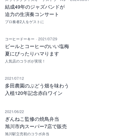
結成49年のジャズバンドが
迫力の生演奏コンサート
プロ奏者2人をゲストに
·
コーヒードーキー
2021/07/29
ビールとコーヒーのいい塩梅
夏にぴったりハマります
人気店のコラボが実現！
2021/07/12
多田農園のぶどう畑を味わう
入植120年記念赤白ワイン
2021/06/22
ぎんねこ監修の焼鳥弁当
旭川市内スーパー7店で販売
旭川駅立売初のコラボ弁当