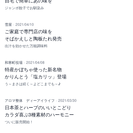
自宅で簡単にあの味を
ジャンボ餃子でお馴染み
·
雪屋
2021/04/10
ご家庭で専門店の味を
そばかえしと陶板たれ発売
出汁を効かせた万能調味料
·
和寒町役場
2021/04/08
特産かぼちゃ使った新名物
かりんとう「塩カリッ」登場
う～まさは続く～よどこまでも～♪
·
アロマ整体 ディーアイライフ
2021/03/30
日本茶とハーブのいいとこどり
カラダ喜ぶ3種素材のハーモニー
ついに販売開始！