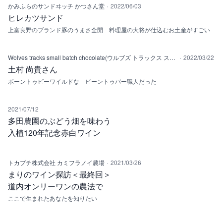
·
かみふらのサンドヰッチ かつさん堂
2022/06/03
ヒレカツサンド
上富良野のブランド豚のうまさ全開 料理屋の大将が仕込むお土産がすごい
·
Wolves tracks small batch chocolate(ウルブズ トラックス スモールバッチチョコレート)
2022/03/22
土村 尚貴さん
ボーントゥビーワイルドな ビーントゥバー職人だった
2021/07/12
多田農園のぶどう畑を味わう
入植120年記念赤白ワイン
·
トカプチ株式会社 カミフラノイ農場
2021/03/26
まりのワイン探訪＜最終回＞
道内オンリーワンの農法で
ここで生まれたあなたを知りたい