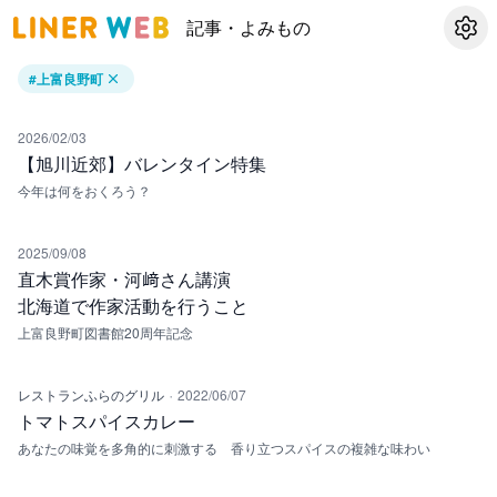
記事・よみもの
設定
#
上富良野町
2026/02/03
【旭川近郊】バレンタイン特集
今年は何をおくろう？
2025/09/08
直木賞作家・河﨑さん講演
北海道で作家活動を行うこと
上富良野町図書館20周年記念
·
レストランふらのグリル
2022/06/07
トマトスパイスカレー
あなたの味覚を多角的に刺激する 香り立つスパイスの複雑な味わい