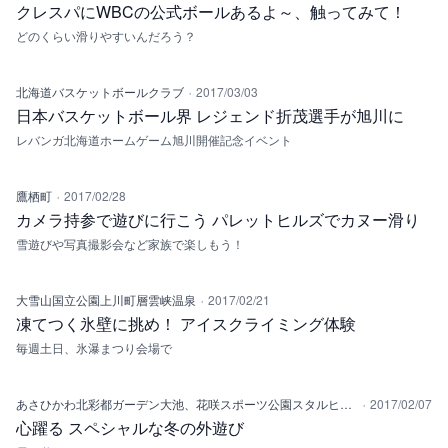
クレスパにWBCの公式ボールあるよ～、触ってみて！
どのくらい滑りやすいんだろう？
·
北海道バスケットボールクラブ
2017/03/03
日本バスケットボール界 レジェンド折茂選手が旭川に
レバンガ北海道ホームゲーム旭川開催記念イベント
·
鷹栖町
2017/02/28
カメラ持参で遊びに行こう パレットヒルズでカヌー滑り
雪遊びや写真撮影会など家族で楽しもう！
·
大雪山国立公園上川町層雲峡温泉
2017/02/21
凍てつく氷壁に挑め！ アイスクライミング体験
毎週土日、氷瀑まつり会場で
·
あさひかわ北彩都ガーデン大池、花咲スポーツ公園スタルヒン球場、北海道立旭川美術館横、スキーロッジ旭山雪の村
2017/02/07
心躍る スペシャルな冬の外遊び