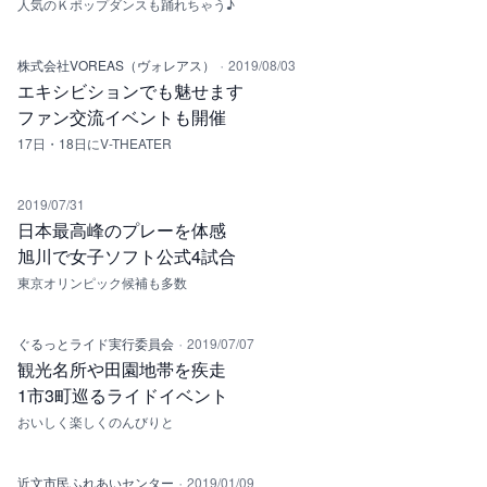
人気のＫポップダンスも踊れちゃう♪
·
株式会社VOREAS（ヴォレアス）
2019/08/03
エキシビションでも魅せます
ファン交流イベントも開催
17日・18日にV-THEATER
2019/07/31
日本最高峰のプレーを体感
旭川で女子ソフト公式4試合
東京オリンピック候補も多数
·
ぐるっとライド実行委員会
2019/07/07
観光名所や田園地帯を疾走
1市3町巡るライドイベント
おいしく楽しくのんびりと
·
近文市民ふれあいセンター
2019/01/09