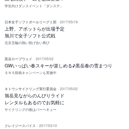
学生向けダンスイベント「ダンステ」
·
日本女子ソフトボールリーグ１部
2017/05/19
上野、アボットらが出場予定
旭川で女子ソフト公式戦
北京五輪の熱い投げ合い再び
·
黒岳ロープウェイ
2017/05/02
GWいっぱい春スキーが楽しめる♪黒岳春の雪まつり
ＳＮＳ投稿キャンペーンも実施中
·
キトウシサイクリング実行委員会
2017/05/02
旭岳見ながらのんびりライド
レンタルもあるのでお気軽に
サイクリングの後はバーベキュー
·
クレイジースパイス
2017/03/10