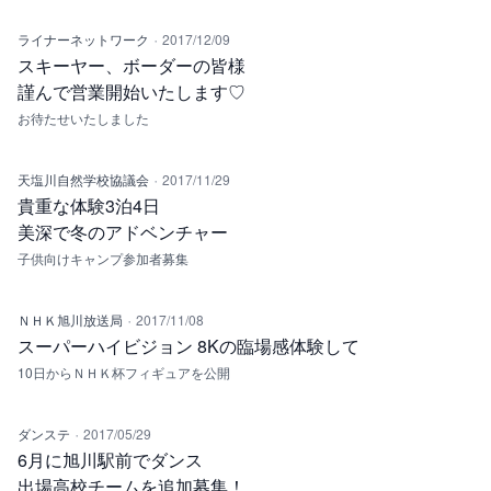
·
ライナーネットワーク
2017/12/09
スキーヤー、ボーダーの皆様
謹んで営業開始いたします♡
お待たせいたしました
·
天塩川自然学校協議会
2017/11/29
貴重な体験3泊4日
美深で冬のアドベンチャー
子供向けキャンプ参加者募集
·
ＮＨＫ旭川放送局
2017/11/08
スーパーハイビジョン 8Kの臨場感体験して
10日からＮＨＫ杯フィギュアを公開
·
ダンステ
2017/05/29
6月に旭川駅前でダンス
出場高校チームを追加募集！