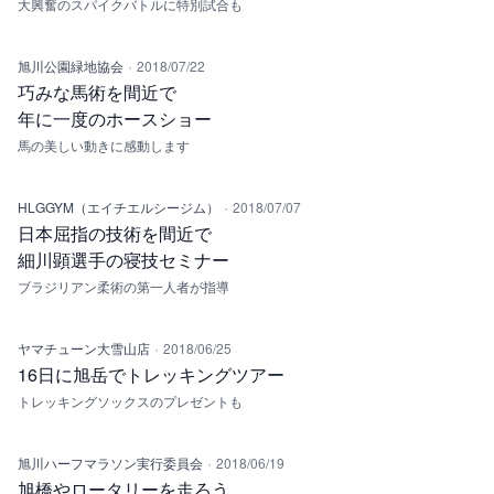
大興奮のスパイクバトルに特別試合も
·
旭川公園緑地協会
2018/07/22
巧みな馬術を間近で
年に一度のホースショー
馬の美しい動きに感動します
·
HLGGYM（エイチエルシージム）
2018/07/07
日本屈指の技術を間近で
細川顕選手の寝技セミナー
ブラジリアン柔術の第一人者が指導
·
ヤマチューン大雪山店
2018/06/25
16日に旭岳でトレッキングツアー
トレッキングソックスのプレゼントも
·
旭川ハーフマラソン実行委員会
2018/06/19
旭橋やロータリーを走ろう