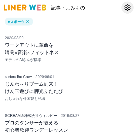
記事・よみもの
設定
#
スポーツ
2020/08/09
ワークアウトに革命を
暗闇×音楽×フィットネス
モデルのAIさんが指導
·
surfers the Crow
2020/06/01
じんわ～りブーム到来！
けん玉遊びに脚光ふたたび
おしゃれな外国製も登場
·
SCREAM＆株式会社ウィルビー
2019/08/27
プロのダンサーが教える
初心者歓迎ワンデーレッスン