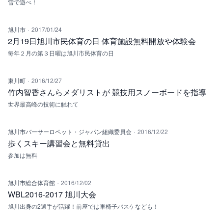
雪で遊べ！
·
旭川市
2017/01/24
2月19日旭川市民体育の日 体育施設無料開放や体験会
毎年２月の第３日曜は旭川市民体育の日
·
東川町
2016/12/27
竹内智香さんらメダリストが 競技用スノーボードを指導
世界最高峰の技術に触れて
·
旭川市バーサーロペット・ジャパン組織委員会
2016/12/22
歩くスキー講習会と無料貸出
参加は無料
·
旭川市総合体育館
2016/12/02
WBL2016-2017 旭川大会
旭川出身の2選手が活躍！前座では車椅子バスケなども！