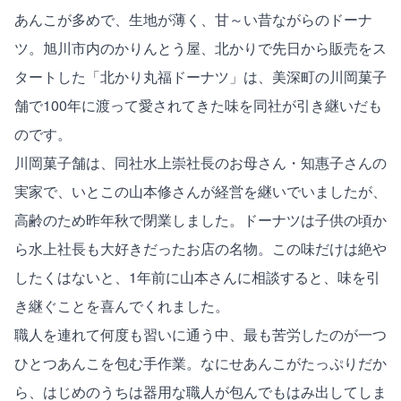
あんこが多めで、生地が薄く、甘～い昔ながらのドーナ
ツ。旭川市内のかりんとう屋、北かりで先日から販売をス
タートした「北かり丸福ドーナツ」は、美深町の川岡菓子
舗で100年に渡って愛されてきた味を同社が引き継いだも
のです。
川岡菓子舗は、同社水上崇社長のお母さん・知惠子さんの
実家で、いとこの山本修さんが経営を継いでいましたが、
高齢のため昨年秋で閉業しました。ドーナツは子供の頃か
ら水上社長も大好きだったお店の名物。この味だけは絶や
したくはないと、1年前に山本さんに相談すると、味を引
き継ぐことを喜んでくれました。
職人を連れて何度も習いに通う中、最も苦労したのが一つ
ひとつあんこを包む手作業。なにせあんこがたっぷりだか
ら、はじめのうちは器用な職人が包んでもはみ出してしま