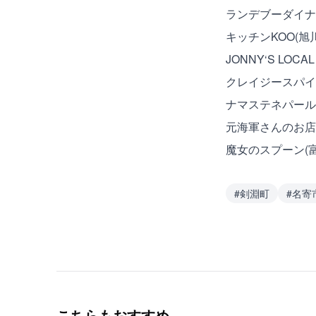
ランデブーダイナー
キッチンKOO(旭
JONNY‘S LO
クレイジースパイス
ナマステネパール
元海軍さんのお店
魔女のスプーン(富
#
剣淵町
#
名寄
こちらもおすすめ