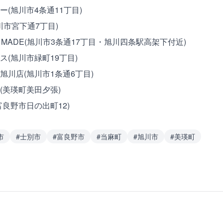
(旭川市4条通11丁目)
川市宮下通7丁目)
CAL MADE(旭川市3条通17丁目・旭川四条駅高架下付近)
(旭川市緑町19丁目)
旭川店(旭川市1条通6丁目)
(美瑛町美田夕張)
良野市日の出町12)
市
#
士別市
#
富良野市
#
当麻町
#
旭川市
#
美瑛町