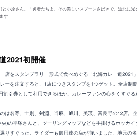
右)と小原さん。「勇者たちよ、その美しいスプーンさばきで、道北に光
ます
道2021初開催
ー店をスタンプラリー形式で食べめぐる「北海カレー道2021」が
レーを注文すると、1店につきスタンプを1つゲット。全店制
0円割引券として利用できるほか、カレーファンの心をくすぐ
のは名寄、士別、剣淵、当麻、旭川、美瑛、富良野の12店。
中央)の平塚さんと、ツーリングマップなどを手掛けるホッカイダ
選りすぐった、ライダーも御用達の店が揃いました。地元の名