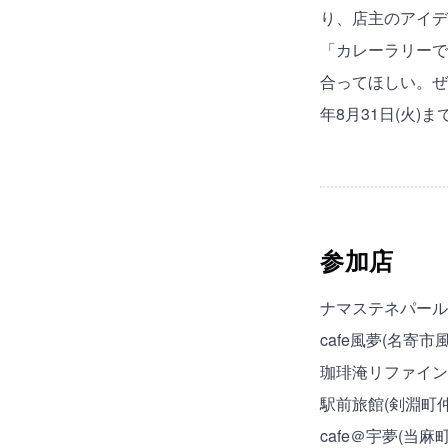
り、店主のアイデ
「カレーラリーで
合ってほしい。ぜ
年8月31日(火)ま
参加店
ナマステネパール
cafe風夢(名寄市
珈琲淹リファインド
駅前旅館(剣淵町仲
cafe＠宇夢(当麻