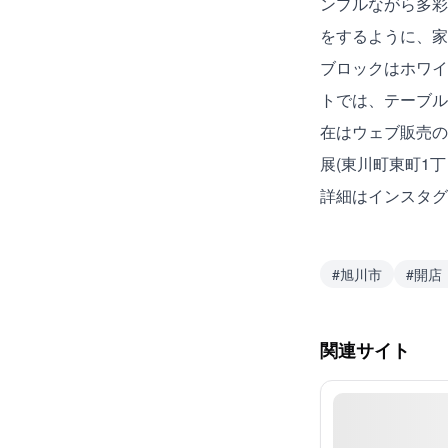
ンプルながら多彩
をするように、家
ブロックはホワイ
トでは、テーブル
在はウェブ販売のみ
展(東川町東町1
詳細は
インスタグ
#
旭川市
#
開店
関連サイト