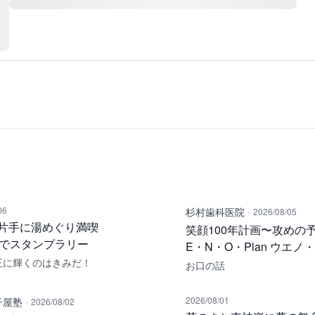
·
06
杉村歯科医院
2026/08/05
片手に湯めぐり満喫
笑顔100年計画〜攻めの予
湯でスタンプラリー
E・N・O・Plan ウエノ
王に輝くのはきみだ！
お口の話
·
2026/08/01
子屋塾
2026/08/02