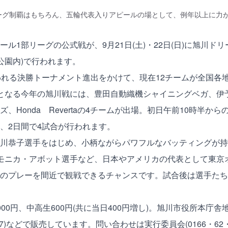
ーグ制覇はもちろん、五輪代表入りアピールの場として、例年以上に力
ル1部リーグの公式戦が、9月21日(土)・22日(日)に旭川ドリ
公園内)で行われます。
われる決勝トーナメント進出をかけて、現在12チームが全国各
となる今年の旭川戦には、豊田自動織機シャイニングベガ、伊予
、Honda Revertaの4チームが出場。初日午前10時半か
、2日間で4試合が行われます。
川恭子選手をはじめ、小柄ながらパワフルなバッティングが持
モニカ・アボット選手など、日本やアメリカの代表として東京
のプレーを間近で観戦できるチャンスです。試合後は選手たち
00円、中高生600円(共に当日400円増し)。旭川市役所本庁舎地
7)などで販売しています。問い合わせは実行委員会(0166・62・1