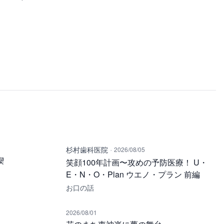
·
杉村歯科医院
2026/08/05
喫
笑顔100年計画〜攻めの予防医療！ U・
E・N・O・Plan ウエノ・プラン 前編
お口の話
2026/08/01