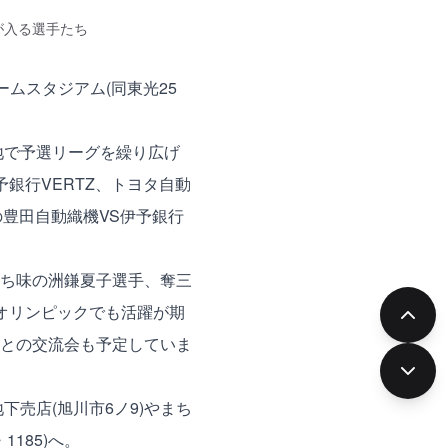
が入る選手たち
ームスタジアム(同東光25
地で予選リーグを繰り広げ
銀行VERTZ、トヨタ自動
らの豊田自動織機VS伊予銀行
ち味の洲鎌夏子選手、奪三
オリンピックでも活躍が期
との交流会も予定していま
下売店(旭川市6ノ9)やまち
185)へ。