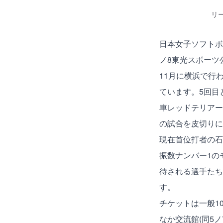
リ
日本女子ソフトボー
ノ8東光スポーツ
11月に横浜で行
ています。5回目
車レッドテリアーズ
の試合を皮切りに
現在首位打者の石
振数ナンバー1の
待される選手たち
す。
チケットは一般10
なか交流館(同5ノ