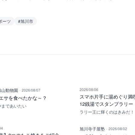
ポーツ
#
旭川市
·
2026/08/06
旭山動物園
2026/08/07
スマホ片手に湯めぐり満
エサを食べたかな～？
12銭湯でスタンプラリー
やまであいたい
ラリー王に輝くのはきみだ！
·
04
旭川寺子屋塾
2026/08/02