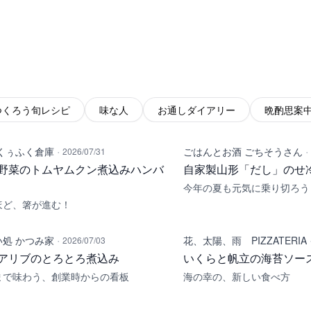
つくろう旬レシピ
味な人
お通しダイアリー
晩酌思案
·
·
くぅふく倉庫
ごはんとお酒 ごちそうさん
2026/07/31
野菜のトムヤムクン煮込みハンバ
自家製山形「だし」のせ
今年の夏も元気に乗り切ろう
ほど、箸が進む！
·
処 かつみ家
花、太陽、雨 PIZZATERIA
2026/07/03
アリブのとろとろ煮込み
いくらと帆立の海苔ソー
まで味わう、創業時からの看板
海の幸の、新しい食べ方