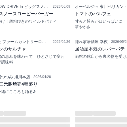
·
·
BIG SNOW DRIVE-in ビッグスノードライブイン
オーベルジュ 東川ペリカン
2026/06/09
スノースローピーバーガー
トマトのパルフェ
つけ！超粗びきのワイルドパティ
甘みと旨みが口いっぱいに 
華やかさ
·
·
株式会社 ファームカントリーロード
隠れ家居酒屋 幸夜
2026/05/26
2026/05/2
ンのサルチャ
居酒屋本気のレバーパテ
陽の恵みを味わって ひとさじで変わ
函館の銘店から裏名物を受け
酵調味料
·
場つつみ 旭川本店
2026/04/28
三元豚焼売4種盛り
一緒にこころも踊る♪