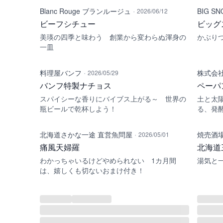
·
Blanc Rouge ブランルージュ
2026/06/12
ビーフシチュー
ビッグ
美瑛の四季と味わう 創業から変わらぬ渾身の
かぶり
一皿
·
料理屋バンフ
2026/05/29
バンフ特製ナチョス
ペーパ
スパイシーな香りにバイブス上がる～ 世界の
土と太
瓶ビールで乾杯しよう！
る、発
·
北海道さかな一途 直営魚問屋
焼売酒
2026/05/01
痛風天婦羅
北海道
わかっちゃいるけどやめられない 1カ月間
湯気と
は、嬉しくも切ないおまけ付き！