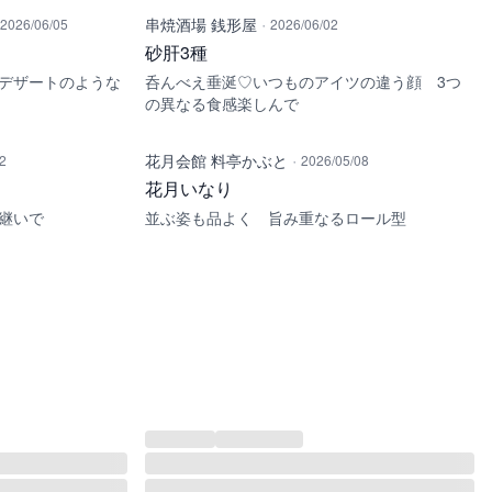
·
串焼酒場 銭形屋
2026/06/05
2026/06/02
砂肝3種
デザートのような
呑んべえ垂涎♡いつものアイツの違う顔 3つ
の異なる食感楽しんで
·
花月会館 料亭かぶと
2
2026/05/08
花月いなり
継いで
並ぶ姿も品よく 旨み重なるロール型