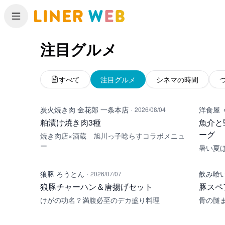
メニュー
注目グルメ
すべて
注目グルメ
シネマの時間
·
炭火焼き肉 金花郎 一条本店
洋食屋 
2026/08/04
粕漬け焼き肉3種
魚介と
ーグ
焼き肉店×酒蔵 旭川っ子唸らすコラボメニュ
ー
暑い夏
·
狼豚 ろうとん
飲み喰い
2026/07/07
狼豚チャーハン＆唐揚げセット
豚スペ
けがの功名？満腹必至のデカ盛り料理
骨の髄