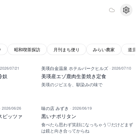
設定
中
昭和喫茶探訪
月刊まち便り
みらい農家
道北
·
美瑛白金温泉 ホテルパークヒルズ
2026/07/21
2026/07/10
冷奴
美瑛産エゾ鹿肉生姜焼き定食
美瑛のジビエを、馴染みの味で
·
·
味の店 みずき
2026/06/26
2026/06/19
スピッツァ
黒いナポリタン
食べたら思わず笑顔になっちゃう♡だけどまず
は鏡と向き合ってからね