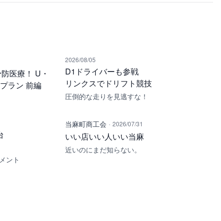
2026/08/05
D1ドライバーも参戦
防医療！ U・
リンクスでドリフト競技
・プラン 前編
圧倒的な走りを見逃すな！
·
当麻町商工会
2026/07/31
台
いい店いい人いい当麻
ー
近いのにまだ知らない。
メント