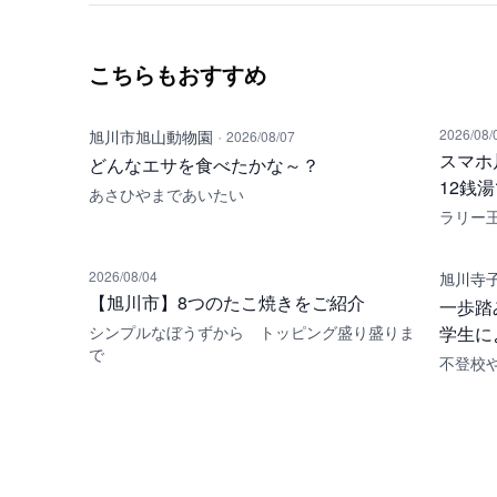
こちらもおすすめ
·
2026/08/
旭川市旭山動物園
2026/08/07
スマホ
どんなエサを食べたかな～？
12銭
あさひやまであいたい
ラリー
2026/08/04
旭川寺
【旭川市】8つのたこ焼きをご紹介
一歩踏
シンプルなぼうずから トッピング盛り盛りま
学生に
で
不登校