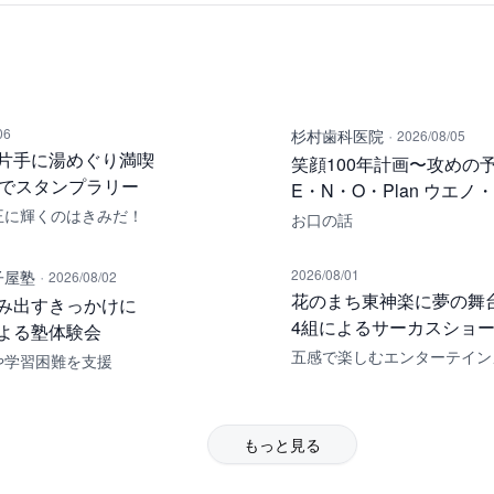
·
06
杉村歯科医院
2026/08/05
片手に湯めぐり満喫
笑顔100年計画〜攻めの予
湯でスタンプラリー
E・N・O・Plan ウエノ
王に輝くのはきみだ！
お口の話
·
2026/08/01
子屋塾
2026/08/02
花のまち東神楽に夢の舞
み出すきっかけに
4組によるサーカスショ
よる塾体験会
五感で楽しむエンターテイン
や学習困難を支援
もっと見る