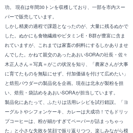
功。 現在は年間30トンを収穫しており、一部を市内スー
パーで販売しています。
しかし精麦の過程で課題となったのが、大量に残るぬかで
した。ぬかにも食物繊維やビタミンE・B群が豊富に含ま
れていますが、これまでは家畜の飼料にするしかありませ
んでした。かねて親交のあったあおいSORAの社長・佐々
木正人さん＝写真＝がこの状況を知り、「農家さんが大事
に育てたものを無駄にせず、付加価値を付けて広めたい」
と焙煎パウダーの製品化を企画。現在は北永が製粉を担
い、焙煎・袋詰めをあおいSORAが担当しています。
製品化にあたって、ふたりは活用レシピを試行錯誤。「ヨ
ーグルトやシフォンケーキ、カレーは大成功！でもドリッ
プコーヒーは、粉が細かすぎてペーパーが詰まっちゃっ
た」と小さな失敗を笑顔で振り返りつつ、楽しみながら模