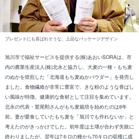
プレゼントにも喜ばれそうな、上品なパッケージデザイン
旭川市で福祉サービスを提供する(株)あおいSORAは、市
内の農業生産法人(株)北永と協力し、大麦の一種・もち麦
のぬかを焙煎した「北海道もち麦ぬかパウダー」を発売し
ました。食物繊維が非常に豊富で、きな粉のような香ばし
い風味が特徴。健康的な食材として注目を集めています。
北永の代表・鷲尾勲さんがもち麦栽培を始めたのは8年
前。妻が愛食していたもち麦を「旭川でも作れないか」と
考えたのがきっかけでした。初年度は土壌が合わず失敗に
終わりましたが、翌年は7キロの種から70キロの収穫に成