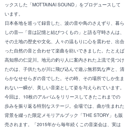
ックスした「MOTTAINAI SOUND」をプロデュースして
います。
日本各地を巡って録音した、波の音や鳥のさえずり、暮ら
しの音―「音は記憶と結びつくもの」と語る守時さんは、
その土地の歴史や文化、人々の温もりに心を震わせ、出合
った自然の音と合わせて楽曲を紡いできました。たとえば
高知県の仁淀川。地元の釣り人に案内された上流で見つけ
たのは、子供たちが川に飛び込んで遊ぶ無邪気な声と、清
らかなせせらぎの音でした。その時、その場所でしか生ま
れない一瞬が、美しい音楽として姿を与えられています。
今回は、10枚のアルバムをリリースしてきたこれまでの
歩みを振り返る特別なステージ。会場では、曲が生まれた
背景を綴った限定メモリアルブック「THE STORY」も販
売されます。「2015年から毎年続くこの音楽会は、実は