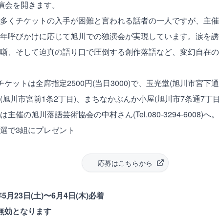
独演会を開きます。
多くチケットの入手が困難と言われる話者の一人ですが、主催
年呼びかけに応じて旭川での独演会が実現しています。涙を誘
噺、そして迫真の語り口で圧倒する創作落語など、変幻自在の
ケットは全席指定2500円(当日3000)で、玉光堂(旭川市宮下
(旭川市宮前1条2丁目)、まちなかぶんか小屋(旭川市7条通7丁
催の旭川落語芸術協会の中村さん(Tel.080-3294-6008)へ。
選で3組にプレゼント
応募はこちらから
5月23日(土)〜6月4日(木)必着
無効となります