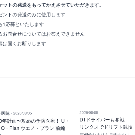
ケットの発送をもってかえさせていただきます。
ゼントの発送のみに使用します
も1応募といたします
るお問合せについてはお答えできません
募は固くお断りします
·
2026/08/05
科医院
2026/08/05
D1ドライバーも参戦
00年計画〜攻めの予防医療！ U・
リンクスでドリフト競技
O・Plan ウエノ・プラン 前編
圧倒的な走りを見逃すな！