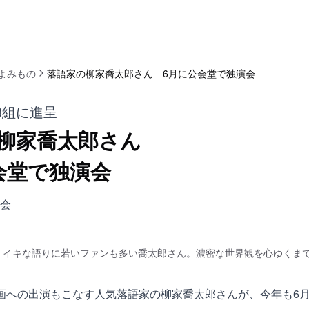
よみもの
落語家の柳家喬太郎さん 6月に公会堂で独演会
3組に進呈
柳家喬太郎さん
会堂で独演会
会
イキな語りに若いファンも多い喬太郎さん。濃密な世界観を心ゆくま
画への出演もこなす人気落語家の柳家喬太郎さんが、今年も6月1