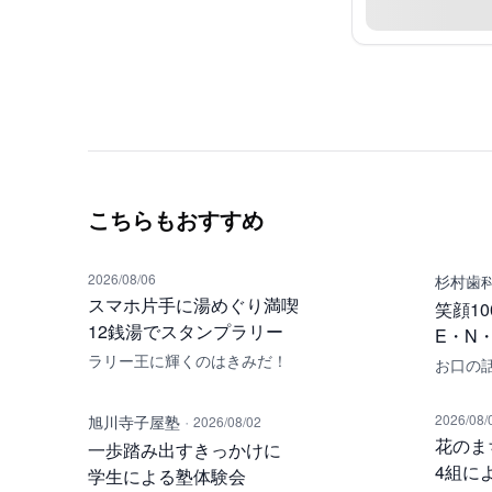
こちらもおすすめ
2026/08/06
杉村歯
スマホ片手に湯めぐり満喫
笑顔1
12銭湯でスタンプラリー
E・N・
ラリー王に輝くのはきみだ！
お口の
·
2026/08/
旭川寺子屋塾
2026/08/02
花のま
一歩踏み出すきっかけに
4組に
学生による塾体験会