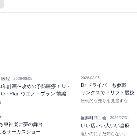
·
2026/08/05
科医院
2026/08/05
D1ドライバーも参戦
00年計画〜攻めの予防医療！ U・
リンクスでドリフト競技
O・Plan ウエノ・プラン 前編
圧倒的な走りを見逃すな！
話
·
01
当麻町商工会
2026/07/31
ち東神楽に夢の舞台
いい店いい人いい当麻
よるサーカスショー
近いのにまだ知らない。