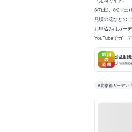
〈定時ガイド〉
8/7(土)、8/21(土
見頃の花などのご
お申込みはガーデン
YouTubeでガ
公益財団
youtub
#
北彩都ガーデン