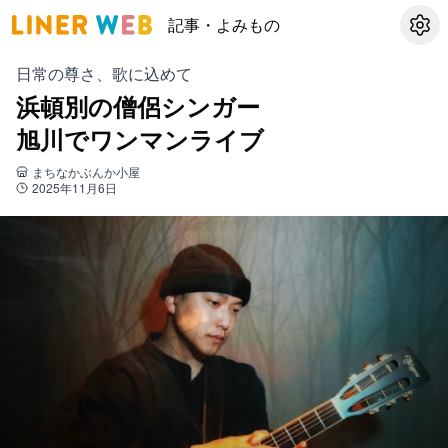
記事・よみもの
設定
日常の尊さ、歌に込めて
浜頓別の僧侶シンガー
旭川でワンマンライブ
まちなかぶんか小屋
2025年11月6日