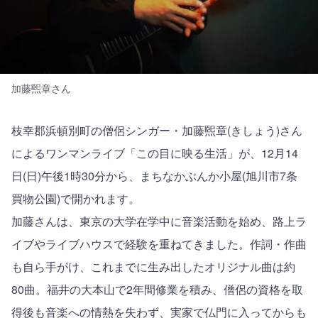
加藤煕章さん
枝幸郡浜頓別町の僧侶シンガー・加藤煕章(きしょう)さん
によるワンマンライブ「この目に映る生活」が、12月14
日(日)午後1時30分から、まちなかぶんか小屋(旭川市7条
買物公園)で開かれます。
加藤さんは、東京の大学在学中に音楽活動を始め、路上ラ
イブやライブハウスで経験を重ねてきました。作詞・作曲
も自ら手がけ、これまでに生み出したオリジナル曲は約
80曲。福井の大本山で2年間修業を積み、僧侶の資格を取
得後も音楽への情熱を失わず、実家で仏門に入ってからも