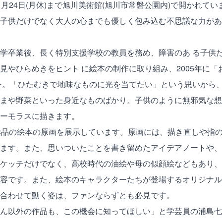
1月24日(月休)まで旭川美術館(旭川市常磐公園内)で開かれて
子供だけでなく大人の心までも優しく包み込む不思議な力があ
学卒業後、長く特別支援学校の教員を務め、障害のあ る子供
見やひらめきをヒント に絵本の制作に取り組み、2005年に
ー。「ひたむきで地味なものに光を当てたい」という思いから
まや野菜といった身近なものばかり。子供のように無邪気な想
ーモラスに描きます。
作品の絵本の原画を展示しています。原画には、描き直しや指
ます。また、思いついたことを書き留めたアイデアノートや、
ケッチだけでなく、高校時代の油絵や母の似顔絵などもあり、
容です。また、絵本のキャラクターたちが登場するオリジナル
合わせて動く姿は、ファンならずとも必見です。
ん以外の作品も、この機会に知ってほしい」と学芸員の浦島七