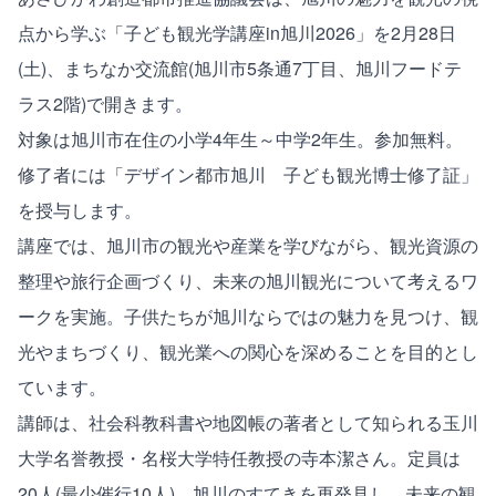
点から学ぶ「子ども観光学講座in旭川2026」を2月28日
(土)、まちなか交流館(旭川市5条通7丁目、旭川フードテ
ラス2階)で開きます。
対象は旭川市在住の小学4年生～中学2年生。参加無料。
修了者には「デザイン都市旭川 子ども観光博士修了証」
を授与します。
講座では、旭川市の観光や産業を学びながら、観光資源の
整理や旅行企画づくり、未来の旭川観光について考えるワ
ークを実施。子供たちが旭川ならではの魅力を見つけ、観
光やまちづくり、観光業への関心を深めることを目的とし
ています。
講師は、社会科教科書や地図帳の著者として知られる玉川
大学名誉教授・名桜大学特任教授の寺本潔さん。定員は
20人(最少催行10人)。旭川のすてきを再発見し、未来の観