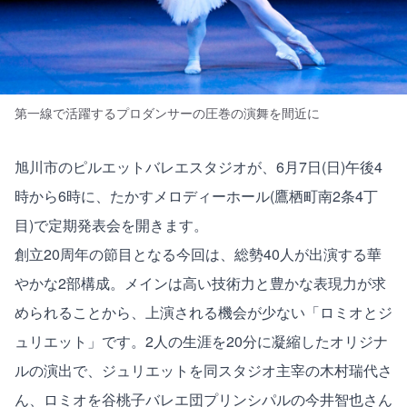
第一線で活躍するプロダンサーの圧巻の演舞を間近に
旭川市のピルエットバレエスタジオが、6月7日(日)午後4
時から6時に、たかすメロディーホール(鷹栖町南2条4丁
目)で定期発表会を開きます。
創立20周年の節目となる今回は、総勢40人が出演する華
やかな2部構成。メインは高い技術力と豊かな表現力が求
められることから、上演される機会が少ない「ロミオとジ
ュリエット」です。2人の生涯を20分に凝縮したオリジナ
ルの演出で、ジュリエットを同スタジオ主宰の木村瑞代さ
ん、ロミオを谷桃子バレエ団プリンシパルの今井智也さん