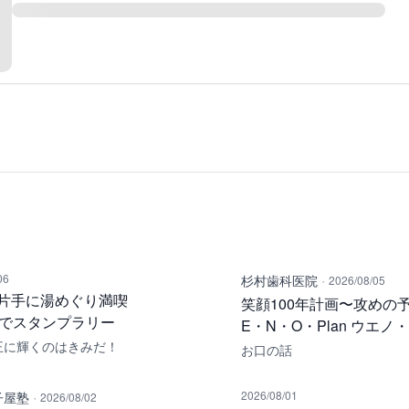
·
06
杉村歯科医院
2026/08/05
片手に湯めぐり満喫
笑顔100年計画〜攻めの予
湯でスタンプラリー
E・N・O・Plan ウエノ
王に輝くのはきみだ！
お口の話
·
2026/08/01
子屋塾
2026/08/02